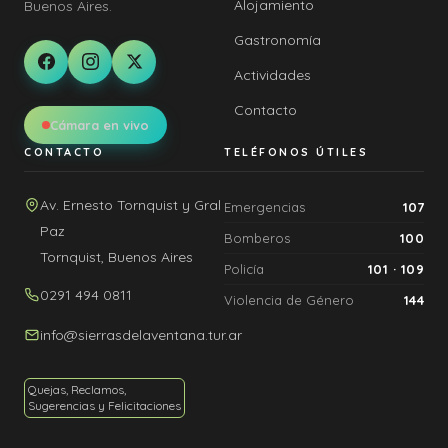
Alojamiento
Buenos Aires.
Gastronomía
Actividades
Contacto
Cámara en vivo
CONTACTO
TELÉFONOS ÚTILES
Av. Ernesto Tornquist y Gral
Emergencias
107
Paz
Bomberos
100
Tornquist, Buenos Aires
Policía
101 · 109
0291 494 0811
Violencia de Género
144
info@sierrasdelaventana.tur.ar
Quejas, Reclamos,
Sugerencias y Felicitaciones