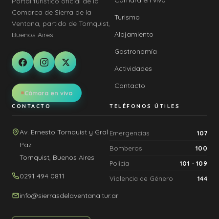
Cámara en vivo
Portal turístico oficial de la
Comarca de Sierra de la
Turismo
Ventana, partido de Tornquist,
Alojamiento
Buenos Aires.
Gastronomía
Actividades
Contacto
Cámara en vivo
CONTACTO
TELÉFONOS ÚTILES
Av. Ernesto Tornquist y Gral
Emergencias
107
Paz
Bomberos
100
Tornquist, Buenos Aires
Policía
101 · 109
0291 494 0811
Violencia de Género
144
info@sierrasdelaventana.tur.ar