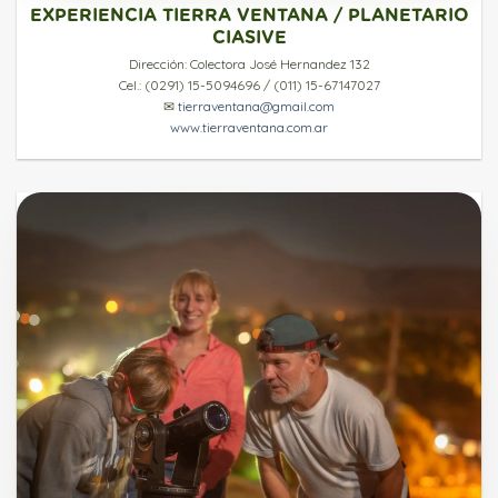
EXPERIENCIA TIERRA VENTANA / PLANETARIO
CIASIVE
Dirección: Colectora José Hernandez 132
Cel.: (0291) 15-5094696 / (011) 15-67147027
✉
tierraventana@gmail.com
www.tierraventana.com.ar