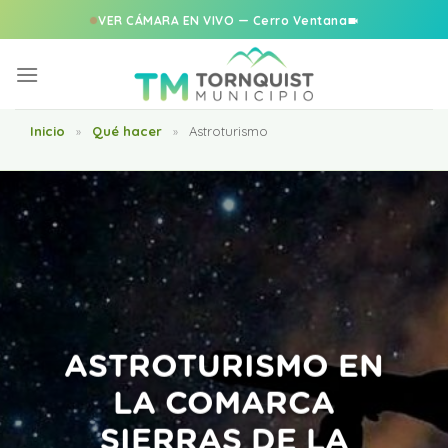
VER CÁMARA EN VIVO — Cerro Ventana
Saltar
al
contenido
Inicio
Qué hacer
Astroturismo
»
»
ASTROTURISMO EN
LA COMARCA
SIERRAS DE LA