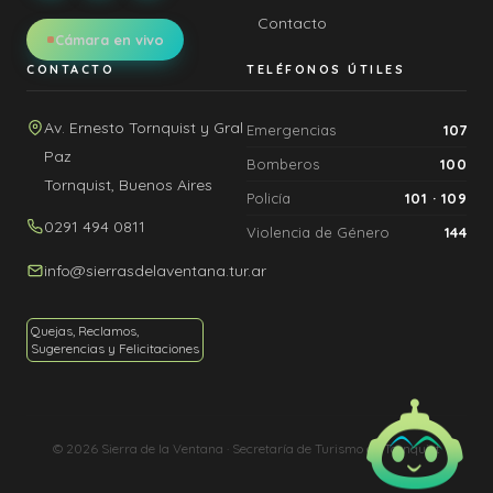
Contacto
Cámara en vivo
CONTACTO
TELÉFONOS ÚTILES
Av. Ernesto Tornquist y Gral
Emergencias
107
Paz
Bomberos
100
Tornquist, Buenos Aires
Policía
101 · 109
0291 494 0811
Violencia de Género
144
info@sierrasdelaventana.tur.ar
Quejas, Reclamos,
Sugerencias y Felicitaciones
© 2026 Sierra de la Ventana · Secretaría de Turismo de Tornquist