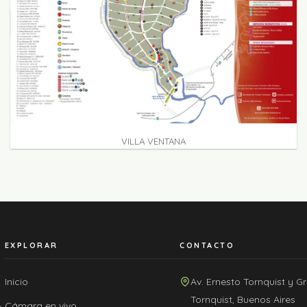
VILLA VENTANA
EXPLORAR
CONTACTO
Inicio
Av. Ernesto Tornquist y G
Tornquist, Buenos Aires
Cámara en vivo
e