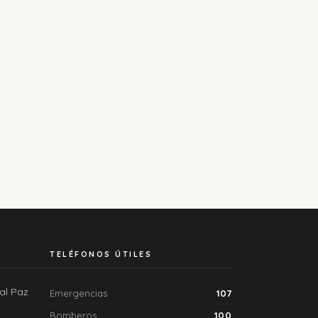
TELÉFONOS ÚTILES
ral Paz
Emergencias
107
Bomberos
100