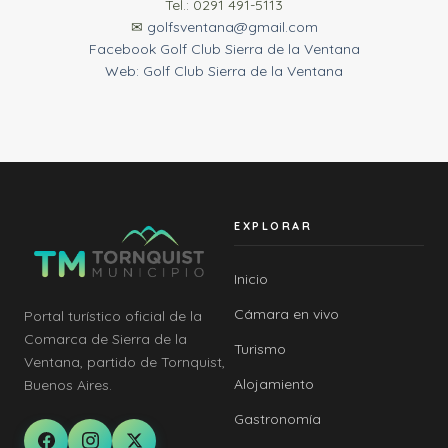
Tel.: 0291 491-5113
✉
golfsventana@gmail.com
Facebook Golf Club Sierra de la Ventana
Web: Golf Club Sierra de la Ventana
EXPLORAR
Inicio
Cámara en vivo
Portal turístico oficial de la
Comarca de Sierra de la
Turismo
Ventana, partido de Tornquist,
Alojamiento
Buenos Aires.
Gastronomía