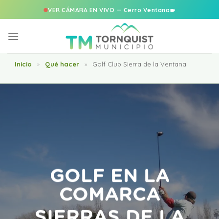
VER CÁMARA EN VIVO — Cerro Ventana
Saltar
al
contenido
Inicio
Qué hacer
Golf Club Sierra de la Ventana
»
»
GOLF EN LA
COMARCA
SIERRAS DE LA