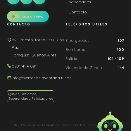
Actividades
Contacto
Cámara en vivo
CONTACTO
TELÉFONOS ÚTILES
Av. Ernesto Tornquist y Gral
Emergencias
107
Paz
Bomberos
100
Tornquist, Buenos Aires
Policía
101 · 109
0291 494 0811
Violencia de Género
144
info@sierrasdelaventana.tur.ar
Quejas, Reclamos,
Sugerencias y Felicitaciones
© 2026 Sierra de la Ventana · Secretaría de Turismo de Tornquist