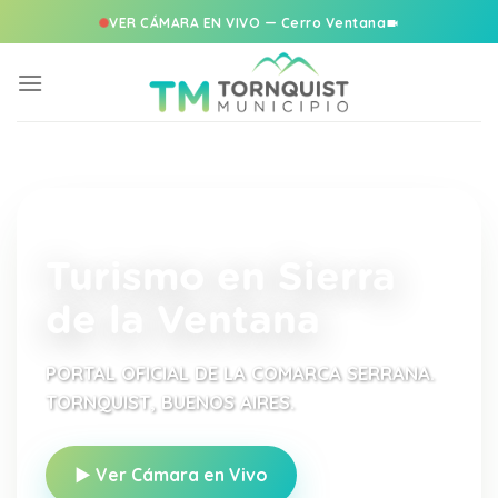
VER CÁMARA EN VIVO — Cerro Ventana
Saltar
al
contenido
Turismo en Sierra
de la Ventana
PORTAL OFICIAL DE LA COMARCA SERRANA.
TORNQUIST, BUENOS AIRES.
▶ Ver Cámara en Vivo