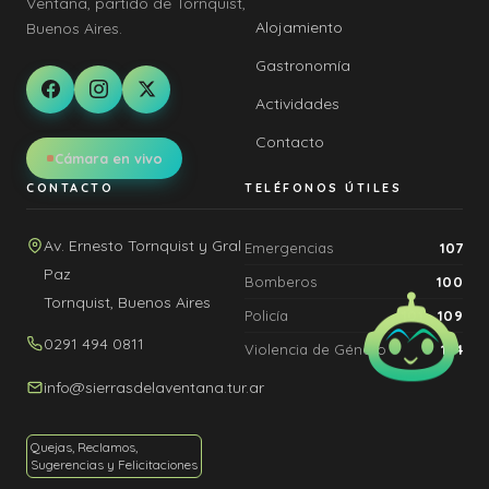
Ventana, partido de Tornquist,
Alojamiento
Buenos Aires.
Gastronomía
Actividades
Contacto
Cámara en vivo
CONTACTO
TELÉFONOS ÚTILES
Av. Ernesto Tornquist y Gral
Emergencias
107
Paz
Bomberos
100
Tornquist, Buenos Aires
Policía
101 · 109
0291 494 0811
Violencia de Género
144
info@sierrasdelaventana.tur.ar
Quejas, Reclamos,
Sugerencias y Felicitaciones