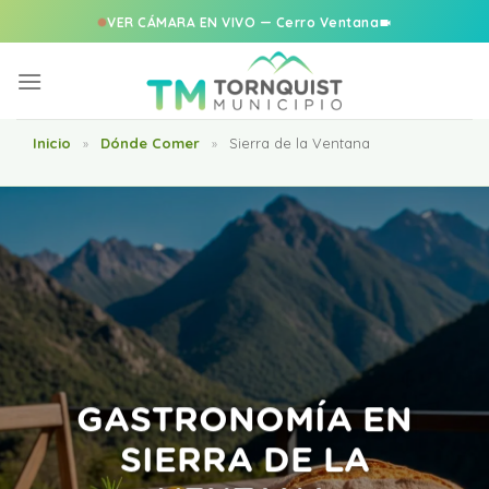
VER CÁMARA EN VIVO — Cerro Ventana
Saltar
al
contenido
Inicio
Dónde Comer
Sierra de la Ventana
»
»
GASTRONOMÍA EN
SIERRA DE LA